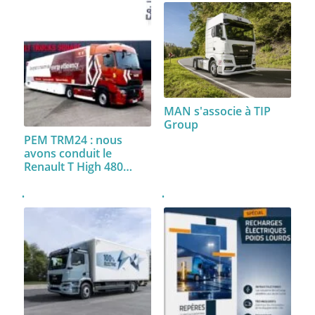
MAN s'associe à TIP
Group
PEM TRM24 : nous
avons conduit le
Renault T High 480…