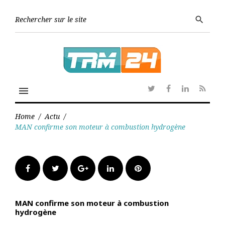
Skip
to
Searc
search
content
for:
menu
Twitter
Facebook
Linkedin
RSS
Home
/
Actu
/
MAN confirme son moteur à combustion hydrogène
Facebook
Twitter
Google+
LinkedIn
Pinterest
MAN confirme son moteur à combustion
hydrogène