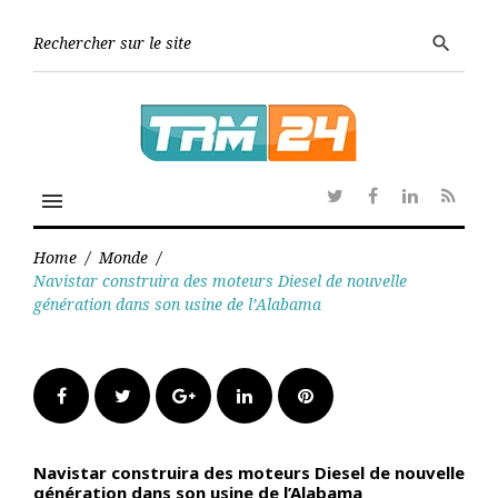
Skip
to
Searc
search
content
for:
menu
Twitter
Facebook
Linkedin
RSS
Home
/
Monde
/
Navistar construira des moteurs Diesel de nouvelle
génération dans son usine de l’Alabama
Facebook
Twitter
Google+
LinkedIn
Pinterest
Navistar construira des moteurs Diesel de nouvelle
génération dans son usine de l’Alabama