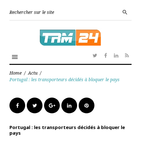
Skip
to
Searc
search
content
for:
menu
Twitter
Facebook
Linkedin
RSS
Home
/
Actu
/
Portugal : les transporteurs décidés à bloquer le pays
Facebook
Twitter
Google+
LinkedIn
Pinterest
Portugal : les transporteurs décidés à bloquer le
pays