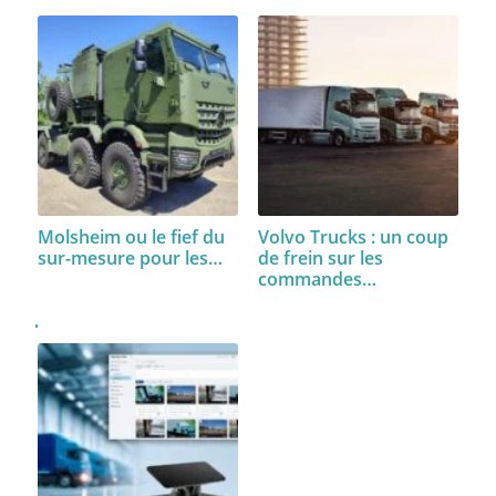
Molsheim ou le fief du
Volvo Trucks : un coup
sur-mesure pour les…
de frein sur les
commandes…