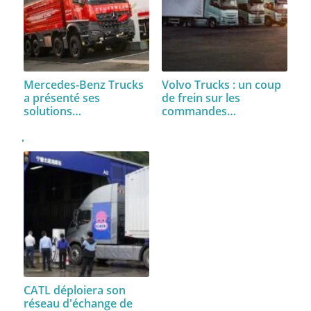
Mercedes-Benz Trucks
Volvo Trucks : un coup
a présenté ses
de frein sur les
solutions…
commandes…
CATL déploiera son
réseau d'échange de