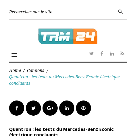
Skip
to
Searc
search
content
for:
menu
Twitter
Facebook
Linkedin
RSS
Home
/
Camions
/
Quantron : les tests du Mercedes-Benz Econic électrique
concluants
Facebook
Twitter
Google+
LinkedIn
Pinterest
Quantron : les tests du Mercedes-Benz Econic
électrique concluants