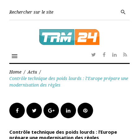
Skip
to
Searc
search
content
for:
menu
Twitter
Facebook
Linkedin
RSS
Home
/
Actu
/
Contrôle technique des poids lourds : l’Europe prépare une
modernisation des règles
Facebook
Twitter
Google+
LinkedIn
Pinterest
Contrôle technique des poids lourds : l’Europe
prépare une modernisation des règles