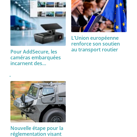
L’Union européenne
renforce son soutien
au transport routier
Pour AddSecure, les
caméras embarquées
incarnent des…
Nouvelle étape pour la
réglementation visant