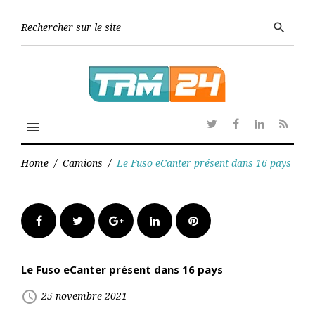
Skip
to
Searc
search
content
for:
menu
Twitter
Facebook
Linkedin
RSS
Home
/
Camions
/
Le Fuso eCanter présent dans 16 pays
Facebook
Twitter
Google+
LinkedIn
Pinterest
Le Fuso eCanter présent dans 16 pays
access_time
25 novembre 2021