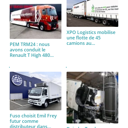
XPO Logistics mobilise
une flotte de 45
camions au…
PEM TRM24 : nous
avons conduit le
Renault T High 480…
Fuso choisit Emil Frey
futur comme
distributeur dans…