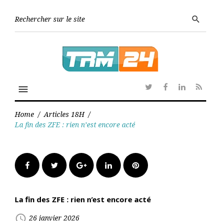
Skip
to
Searc
search
content
for:
menu
Twitter
Facebook
Linkedin
RSS
Home
/
Articles 18H
/
La fin des ZFE : rien n’est encore acté
Facebook
Twitter
Google+
LinkedIn
Pinterest
La fin des ZFE : rien n’est encore acté
access_time
26 janvier 2026