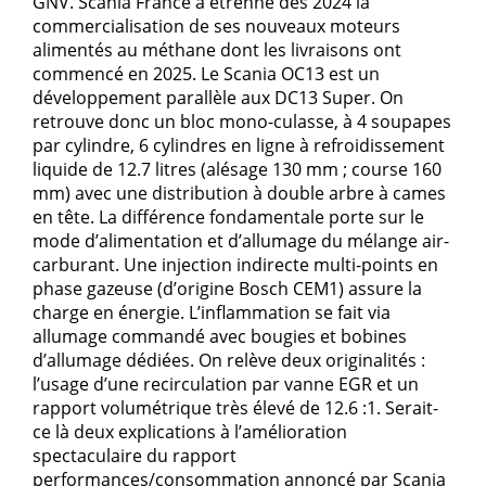
GNV. Scania France a étrenné dès 2024 la
commercialisation de ses nouveaux moteurs
alimentés au méthane dont les livraisons ont
commencé en 2025. Le Scania OC13 est un
développement parallèle aux DC13 Super. On
retrouve donc un bloc mono-culasse, à 4 soupapes
par cylindre, 6 cylindres en ligne à refroidissement
liquide de 12.7 litres (alésage 130 mm ; course 160
mm) avec une distribution à double arbre à cames
en tête. La différence fondamentale porte sur le
mode d’alimentation et d’allumage du mélange air-
carburant. Une injection indirecte multi-points en
phase gazeuse (d’origine Bosch CEM1) assure la
charge en énergie. L’inflammation se fait via
allumage commandé avec bougies et bobines
d’allumage dédiées. On relève deux originalités :
l’usage d’une recirculation par vanne EGR et un
rapport volumétrique très élevé de 12.6 :1. Serait-
ce là deux explications à l’amélioration
spectaculaire du rapport
performances/consommation annoncé par Scania