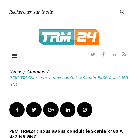
Skip
to
Searc
search
content
for:
menu
Twitter
Facebook
Linkedin
RSS
Home
/
Camions
/
PEM TRM24 : nous avons conduit le Scania R460 A 4×2 NB
GNC
Facebook
Twitter
Google+
LinkedIn
Pinterest
PEM TRM24 : nous avons conduit le Scania R460 A
4×2 NB GNC