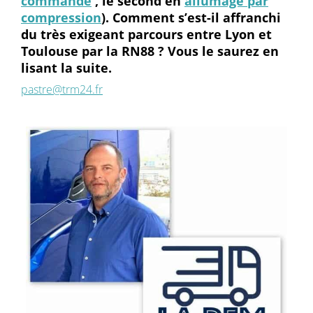
commandé
, le second en
allumage par
compression
). Comment s’est-il affranchi
du très exigeant parcours entre Lyon et
Toulouse par la RN88 ? Vous le saurez en
lisant la suite.
pastre@trm24.fr